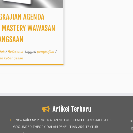
GKAJIAN AGENDA
F MASTERY WAWASAN
ANGSAAN
duk
/
Referensi
tagged
pengkajian
/
n kebangsaan
Artikel Terbaru
New Release: PENGENALAN METODE PENELITIAN KUALITATIF
b
e
GROUNDED THEORY DALAM PENELITIAN ARSITEKTUR