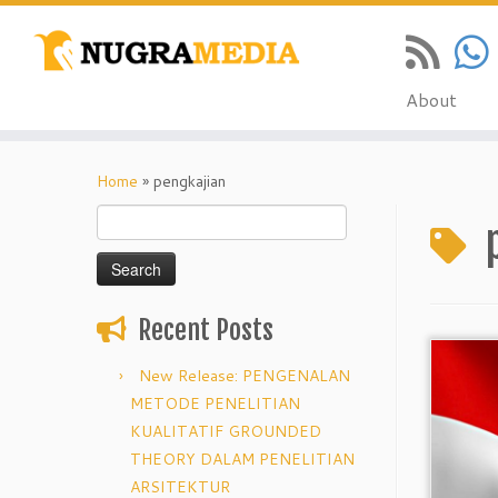
About
Skip
to
Home
»
pengkajian
content
Search
for:
Recent Posts
New Release: PENGENALAN
METODE PENELITIAN
KUALITATIF GROUNDED
THEORY DALAM PENELITIAN
ARSITEKTUR