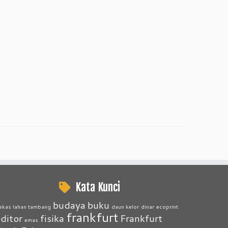
Kata Kunci
budaya
buku
ekas lahan tambang
daun kelor
dinar
ecoprint
frankfurt
ditor
fisika
Frankfurt
emas