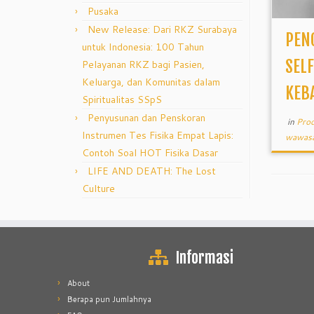
Pusaka
New Release: Dari RKZ Surabaya
PEN
untuk Indonesia: 100 Tahun
SEL
Pelayanan RKZ bagi Pasien,
Keluarga, dan Komunitas dalam
KEB
Spiritualitas SSpS
Penyusunan dan Penskoran
in
Pro
Instrumen Tes Fisika Empat Lapis:
wawasa
Contoh Soal HOT Fisika Dasar
LIFE AND DEATH: The Lost
Culture
Informasi
About
Berapa pun Jumlahnya