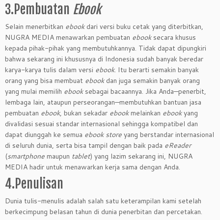
3.Pembuatan
Ebook
Selain menerbitkan
ebook
dari versi buku cetak yang diterbitkan,
NUGRA MEDIA menawarkan pembuatan
ebook
secara khusus
kepada pihak-pihak yang membutuhkannya. Tidak dapat dipungkiri
bahwa sekarang ini khususnya di Indonesia sudah banyak beredar
karya-karya tulis dalam versi
ebook
. Itu berarti semakin banyak
orang yang bisa membuat
ebook
dan juga semakin banyak orang
yang mulai memilih
ebook
sebagai bacaannya. Jika Anda—penerbit,
lembaga lain, ataupun perseorangan—membutuhkan bantuan jasa
pembuatan
ebook
, bukan sekadar
ebook
melainkan
ebook
yang
divalidasi sesuai standar internasional sehingga kompatibel dan
dapat diunggah ke semua
ebook store
yang berstandar internasional
di seluruh dunia, serta bisa tampil dengan baik pada
eReader
(
smartphone
maupun
tablet
) yang lazim sekarang ini, NUGRA
MEDIA hadir untuk menawarkan kerja sama dengan Anda.
4.Penulisan
Dunia tulis-menulis adalah salah satu keterampilan kami setelah
berkecimpung belasan tahun di dunia penerbitan dan percetakan.