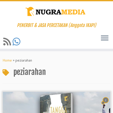
PENERBIT & JASA PERCETAKAN (Anggota IKAPI)
Skip
to
Home
»
peziarahan
content
peziarahan
2