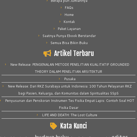
Berapa pun Jumlahnya
FAQs
Home
Kontak
Paket Layanan
Saatnya Punya Ebook Berstandar
Semua Bisa Bikin Buku
Artikel Terbaru
New Release: PENGENALAN METODE PENELITIAN KUALITATIF GROUNDED
THEORY DALAM PENELITIAN ARSITEKTUR
Pusaka
New Release: Dari RKZ Surabaya untuk Indonesia: 100 Tahun Pelayanan RKZ
bagi Pasien, Keluarga, dan Komunitas dalam Spiritualitas SSpS
Penyusunan dan Penskoran Instrumen Tes Fisika Empat Lapis: Contoh Soal HOT
Fisika Dasar
LIFE AND DEATH: The Lost Culture
Kata Kunci
budaya
buku
editor