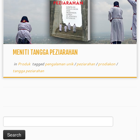
MENITI TANGGA PEZIARAHAN
in
Produk
tagged
pengalaman unik
/
peziarahan
/
prodiakon
/
tangga peziarahan
Search
for: