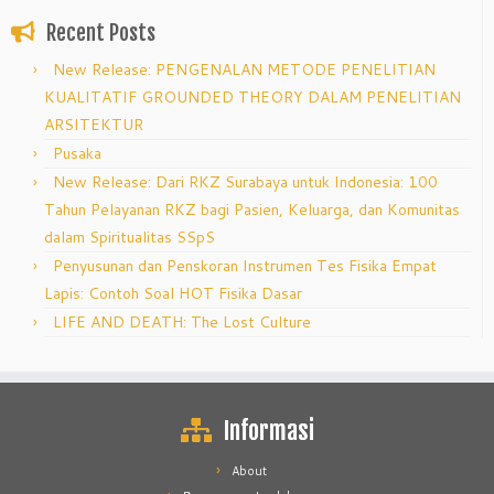
Recent Posts
New Release: PENGENALAN METODE PENELITIAN
KUALITATIF GROUNDED THEORY DALAM PENELITIAN
ARSITEKTUR
Pusaka
New Release: Dari RKZ Surabaya untuk Indonesia: 100
Tahun Pelayanan RKZ bagi Pasien, Keluarga, dan Komunitas
dalam Spiritualitas SSpS
Penyusunan dan Penskoran Instrumen Tes Fisika Empat
Lapis: Contoh Soal HOT Fisika Dasar
LIFE AND DEATH: The Lost Culture
Informasi
About