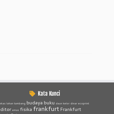
Kata Kunci
budaya
buku
ekas lahan tambang
daun kelor
dinar
ecoprint
frankfurt
ditor
fisika
Frankfurt
emas