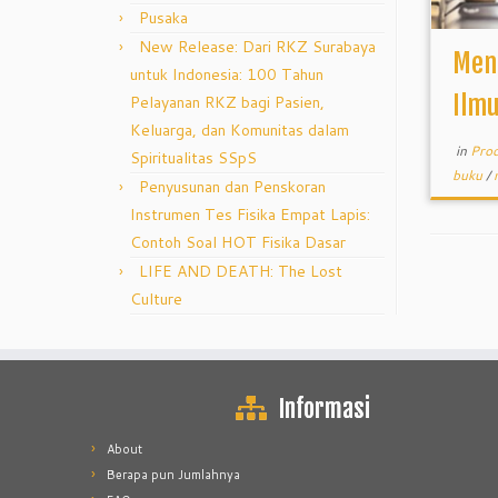
Pusaka
New Release: Dari RKZ Surabaya
Men
untuk Indonesia: 100 Tahun
Ilm
Pelayanan RKZ bagi Pasien,
Keluarga, dan Komunitas dalam
in
Pro
Spiritualitas SSpS
buku
/
Penyusunan dan Penskoran
Instrumen Tes Fisika Empat Lapis:
Contoh Soal HOT Fisika Dasar
LIFE AND DEATH: The Lost
Culture
Informasi
About
Berapa pun Jumlahnya