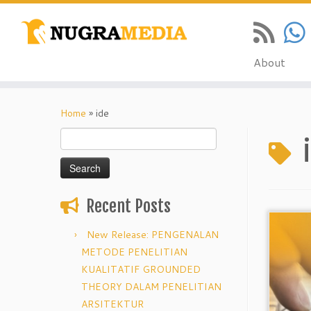
About
Skip
to
Home
»
ide
content
Search
for:
Recent Posts
New Release: PENGENALAN
METODE PENELITIAN
KUALITATIF GROUNDED
THEORY DALAM PENELITIAN
ARSITEKTUR