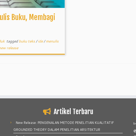
ulis Buku, Membagi
u
duk
tagged
buku teks
/
ide
/
menulis
new release
Artikel Terbaru
New Release: PENGENALAN METODE PENELITIAN KUALITATIF
b
e
GROUNDED THEORY DALAM PENELITIAN ARSITEKTUR