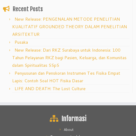
Recent Posts
New Release: PENGENALAN METODE PENELITIAN
KUALITATIF GROUNDED THEORY DALAM PENELITIAN
ARSITEKTUR
Pusaka
New Release: Dari RKZ Surabaya untuk Indonesia: 100
Tahun Pelayanan RKZ bagi Pasien, Keluarga, dan Komunitas
dalam Spiritualitas SSpS
Penyusunan dan Penskoran Instrumen Tes Fisika Empat
Lapis: Contoh Soal HOT Fisika Dasar
LIFE AND DEATH: The Lost Culture
Informasi
About