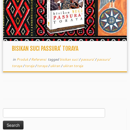
BISIKAN SUCI PASSURA’ TORAYA
in
Produk
/
Referensi
tagged
bisikan suci
/
passura'
/
passura'
toraya
/
toraja
/
toraya
/
ukiran
/
ukiran toraja
Search
for: