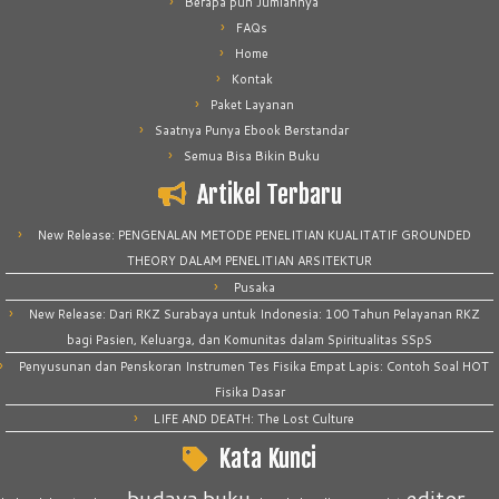
Berapa pun Jumlahnya
FAQs
Home
Kontak
Paket Layanan
Saatnya Punya Ebook Berstandar
Semua Bisa Bikin Buku
Artikel Terbaru
New Release: PENGENALAN METODE PENELITIAN KUALITATIF GROUNDED
THEORY DALAM PENELITIAN ARSITEKTUR
Pusaka
New Release: Dari RKZ Surabaya untuk Indonesia: 100 Tahun Pelayanan RKZ
bagi Pasien, Keluarga, dan Komunitas dalam Spiritualitas SSpS
Penyusunan dan Penskoran Instrumen Tes Fisika Empat Lapis: Contoh Soal HOT
Fisika Dasar
LIFE AND DEATH: The Lost Culture
Kata Kunci
budaya
buku
editor