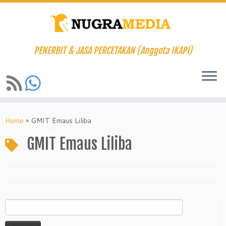
PENERBIT & JASA PERCETAKAN (Anggota IKAPI)
Skip
to
Home
»
GMIT Emaus Liliba
content
GMIT Emaus Liliba
Search
for: